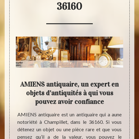
36160
ne
AMIENS antiquaire, un expert en
Obje
 à
objets d’antiquités à qui vous
llet
pouvez avoir confiance
Un ant
d’obje
 il est
AMIENS antiquaire est un antiquaire qui a aune
compét
à son
notoriété à Champillet, dans le 36160. Si vous
donne
lter un
détenez un objet ou une pièce rare et que vous
person
iter de
pensez qu’il a de la valeur, vous pouvez le