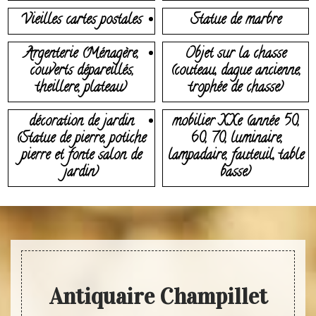
Vieilles cartes postales
Statue de marbre
Argenterie (Ménagère,
Objet sur la chasse
couverts dépareillés,
(couteau, dague ancienne,
theillere, plateau)
trophée de chasse)
décoration de jardin
mobilier XXe (année 50,
(Statue de pierre, potiche
60, 70, luminaire,
pierre et fonte salon de
lampadaire, fauteuil, table
jardin)
basse)
Antiquaire Champillet