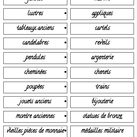
lustres
appliques
tableaux anciens
cartels
candelabres
reveils
pendules
argenterie
cheminées
chenets
poupées
trains
jouets anciens
bijouterie
montre anciennes
statues de bronze
vieilles pièces de monnaie
médailles militaire