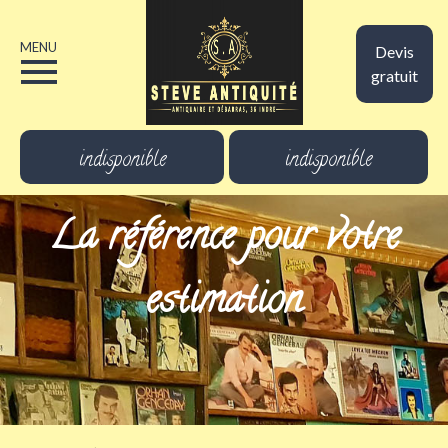
MENU
Devis
gratuit
indisponible
indisponible
La référence pour votre
estimation