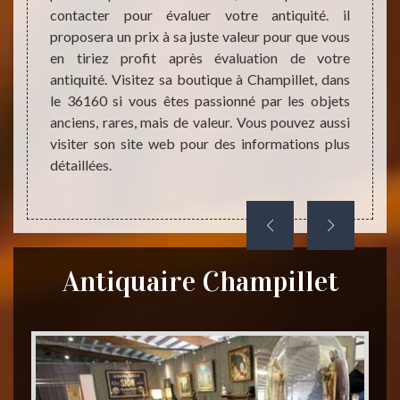
mais 
z à un
contacter pour évaluer votre antiquité. il
antiqu
uaire.
proposera un prix à sa juste valeur pour que vous
vendre
peuvent
en tiriez profit après évaluation de votre
Champi
z alors
antiquité. Visitez sa boutique à Champillet, dans
est l’
i a une
le 36160 si vous êtes passionné par les objets
des pi
vec son
anciens, rares, mais de valeur. Vous pouvez aussi
vendre 
ra à sa
visiter son site web pour des informations plus
détaillées.
Antiquaire Champillet