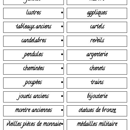
lustres
appliques
tableaux anciens
cartels
candelabres
reveils
pendules
argenterie
cheminées
chenets
poupées
trains
jouets anciens
bijouterie
montre anciennes
statues de bronze
vieilles pièces de monnaie
médailles militaire