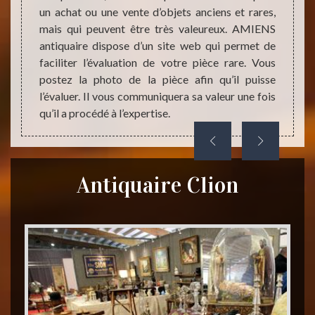
es, qui
un achat ou une vente d’objets anciens et rares,
propos
ntactez
mais qui peuvent être très valeureux. AMIENS
dépla
dans le
antiquaire dispose d’un site web qui permet de
antiqu
our son
faciliter l’évaluation de votre pièce rare. Vous
objet
postez la photo de la pièce afin qu’il puisse
l’anti
l’évaluer. Il vous communiquera sa valeur une fois
le meil
qu’il a procédé à l’expertise.
Antiquaire Clion