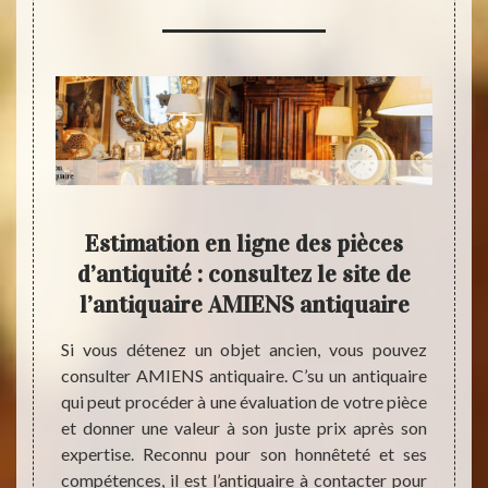
n
Estimation en ligne des pièces
Acha
d’antiquité : consultez le site de
l’antiquaire AMIENS antiquaire
du avec
ne. Un
Si vous détenez un objet ancien, vous pouvez
Le spé
resse à
consulter AMIENS antiquaire. C’su un antiquaire
revent
férence
qui peut procéder à une évaluation de votre pièce
est l
s qu’il
et donner une valeur à son juste prix après son
dispos
end des
expertise. Reconnu pour son honnêteté et ses
pensez
Si vous
compétences, il est l’antiquaire à contacter pour
évaluer