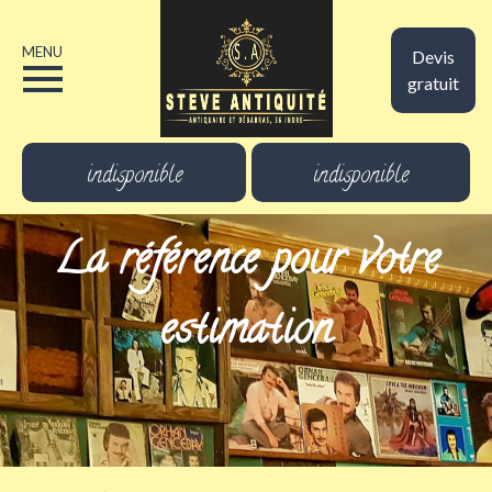
MENU
Devis
gratuit
indisponible
indisponible
La référence pour votre
estimation