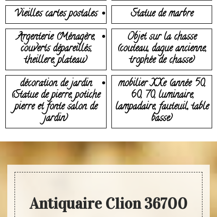
Vieilles cartes postales
Statue de marbre
Argenterie (Ménagère,
Objet sur la chasse
couverts dépareillés,
(couteau, dague ancienne,
theillere, plateau)
trophée de chasse)
décoration de jardin
mobilier XXe (année 50,
(Statue de pierre, potiche
60, 70, luminaire,
pierre et fonte salon de
lampadaire, fauteuil, table
jardin)
basse)
Antiquaire Clion 36700