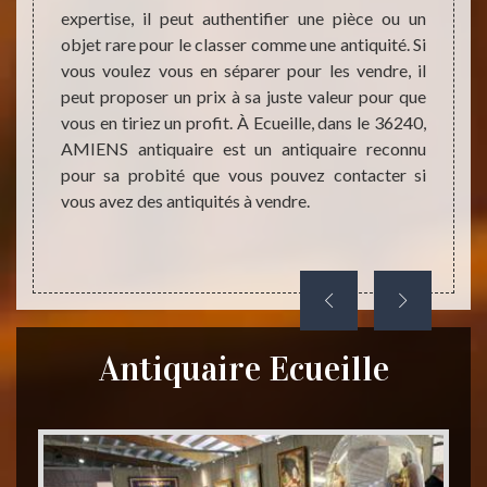
expertise, il peut authentifier une pièce ou un
expert
n achat
objet rare pour le classer comme une antiquité. Si
compét
iquaire
vous voulez vous en séparer pour les vendre, il
un ach
 qu’ils
peut proposer un prix à sa juste valeur pour que
mais q
és être
vous en tiriez un profit. À Ecueille, dans le 36240,
antiqu
tique à
AMIENS antiquaire est un antiquaire reconnu
facili
e aussi
pour sa probité que vous pouvez contacter si
postez
fres et
vous avez des antiquités à vendre.
l’éval
si vous
qu’il a
 pièce
Antiquaire Ecueille