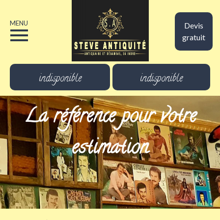
MENU
Devis
gratuit
indisponible
indisponible
La référence pour votre
estimation