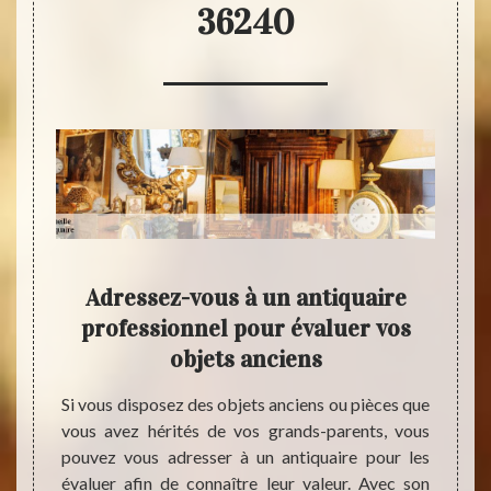
36240
IENS
Adressez-vous à un antiquaire
Es
à
professionnel pour évaluer vos
d’a
es
objets anciens
l’
Si vous disposez des objets anciens ou pièces que
Si vou
vous avez hérités de vos grands-parents, vous
consul
36240,
pouvez vous adresser à un antiquaire pour les
qui pe
 renom
évaluer afin de connaître leur valeur. Avec son
et don
rares,