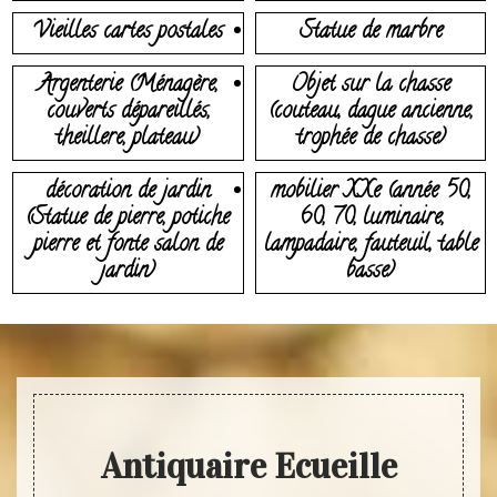
Vieilles cartes postales
Statue de marbre
Argenterie (Ménagère,
Objet sur la chasse
couverts dépareillés,
(couteau, dague ancienne,
theillere, plateau)
trophée de chasse)
décoration de jardin
mobilier XXe (année 50,
(Statue de pierre, potiche
60, 70, luminaire,
pierre et fonte salon de
lampadaire, fauteuil, table
jardin)
basse)
Antiquaire Ecueille