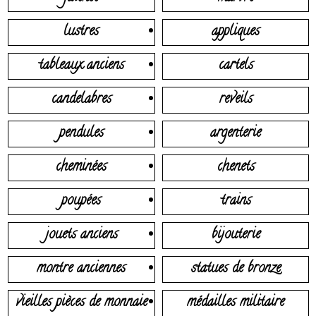
lustres
appliques
tableaux anciens
cartels
candelabres
reveils
pendules
argenterie
cheminées
chenets
poupées
trains
jouets anciens
bijouterie
montre anciennes
statues de bronze
vieilles pièces de monnaie
médailles militaire