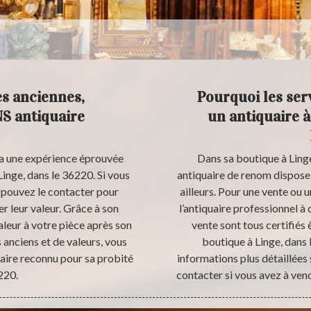
es anciennes,
Pourquoi les ser
S antiquaire
un antiquaire à
 a une expérience éprouvée
Dans sa boutique à Ling
 Linge, dans le 36220. Si vous
antiquaire de renom dispose 
s pouvez le contacter pour
ailleurs. Pour une vente ou u
r leur valeur. Grâce à son
l’antiquaire professionnel à 
valeur à votre pièce après son
vente sont tous certifiés
 anciens et de valeurs, vous
boutique à Linge, dans 
uaire reconnu pour sa probité
informations plus détaillées s
220.
contacter si vous avez à ven