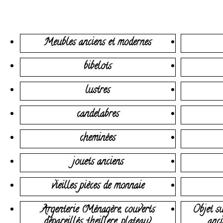
Meubles anciens et modernes
bibelots
lustres
candelabres
cheminées
jouets anciens
vieilles pièces de monnaie
Argenterie (Ménagère, couverts
Objet su
dépareillés, theillere, plateau)
anci