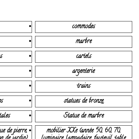
commodes
marbre
s
cartels
argenterie
trains
es
statues de bronze
tales
Statue de marbre
ue de pierre,
mobilier XXe (année 50, 60, 70,
on de jardin)
luminaire, lampadaire, fauteuil, table