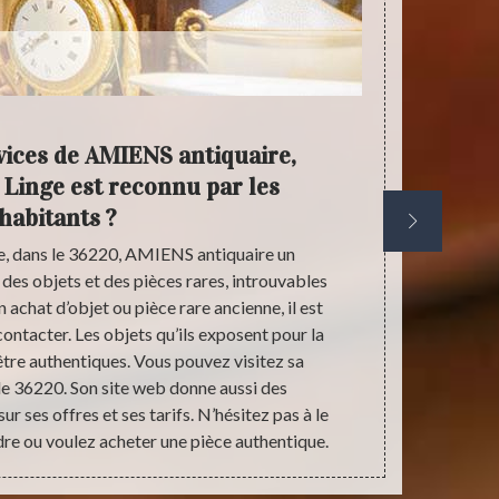
vices de AMIENS antiquaire,
Achat e
 Linge est reconnu par les
habitants ?
e, dans le 36220, AMIENS antiquaire un
Le spécialist
des objets et des pièces rares, introuvables
Linge, da
n achat d’objet ou pièce rare ancienne, il est
disposez d
contacter. Les objets qu’ils exposent pour la
bénéfice, cont
 être authentiques. Vous pouvez visitez sa
proposera u
le 36220. Son site web donne aussi des
pour appréc
ur ses offres et ses tarifs. N’hésitez pas à le
objet. N’hés
dre ou voulez acheter une pièce authentique.