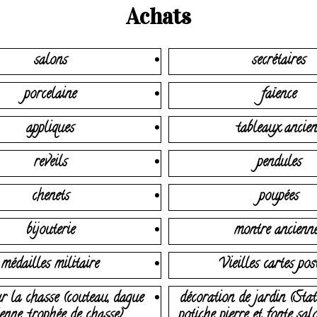
Achats
salons
secrétaires
porcelaine
faïence
appliques
tableaux ancien
reveils
pendules
chenets
poupées
bijouterie
montre ancienn
médailles militaire
Vieilles cartes pos
r la chasse (couteau, dague
décoration de jardin (Stat
enne, trophée de chasse)
potiche pierre et fonte sal