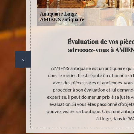
 avant
Évaluation de vos pièc
 AMIENS
adressez-vous à AMIEN
itage, vous
AMIENS antiquaire est un antiquaire qui
à Linge, dans
dans le métier. Il est réputé être honnête à
s. Il n’y aura
avez des pièces rares et anciennes, vou
açon. Si vous
procéder à son évaluation et lui demande
ans le 36220,
expertise, il peut donner un prix à sa juste 
us coûtera pas
évaluation. Si vous êtes passionné d’objets
pouvez visiter sa boutique. C’est une antiq
à Linge, dans le 36