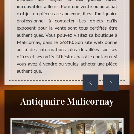
brocan
ans le
introuvables ailleurs. Pour une vente ou un achat
du com
s, vous
d’objet ou pièce rare ancienne, il est l’antiquaire
il imp
aluer et
professionnel à contacter. Les objets qu’ils
réglem
ires à
exposent pour la vente sont tous certifiés être
profes
ance et
authentiques. Vous pouvez visitez sa boutique à
Malico
 de lui
Malicornay, dans le 36340. Son site web donne
est un
eubles
aussi des informations plus détaillées sur ses
offres et ses tarifs. N’hésitez pas à le contacter si
vous avez à vendre ou voulez acheter une pièce
authentique.
Antiquaire Malicornay