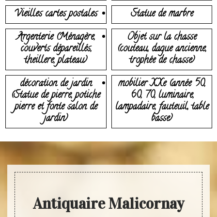
Vieilles cartes postales
Statue de marbre
Argenterie (Ménagère,
Objet sur la chasse
couverts dépareillés,
(couteau, dague ancienne,
theillere, plateau)
trophée de chasse)
décoration de jardin
mobilier XXe (année 50,
(Statue de pierre, potiche
60, 70, luminaire,
pierre et fonte salon de
lampadaire, fauteuil, table
jardin)
basse)
Antiquaire Malicornay