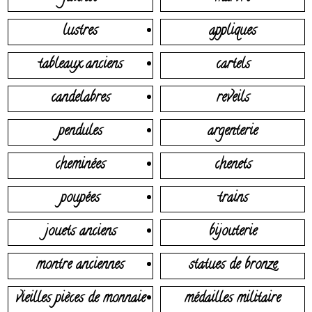
lustres
appliques
tableaux anciens
cartels
candelabres
reveils
pendules
argenterie
cheminées
chenets
poupées
trains
jouets anciens
bijouterie
montre anciennes
statues de bronze
vieilles pièces de monnaie
médailles militaire