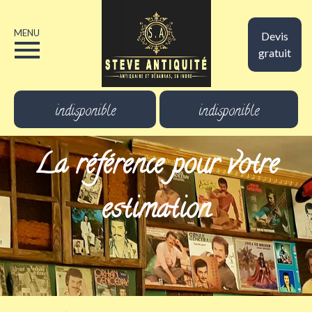
MENU
Devis
gratuit
indisponible
indisponible
La référence pour votre
estimation