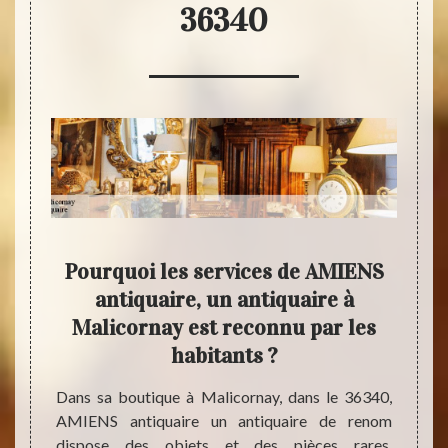
36340
 des
Pourquoi les services de AMIENS
ous à
antiquaire, un antiquaire à
uaire
Malicornay est reconnu par les
Celui 
habitants ?
est un
brocan
e connu
Dans sa boutique à Malicornay, dans le 36340,
pas ex
x. Il a
AMIENS antiquaire un antiquaire de renom
broca
es et a
dispose des objets et des pièces rares,