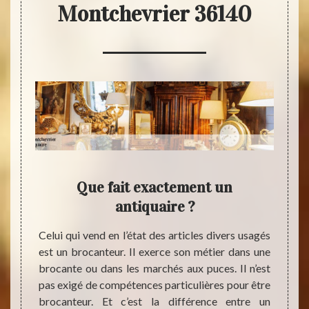
Montchevrier 36140
n
Que fait exactement un
Cont
antiquaire ?
d’év
du avec
Celui qui vend en l’état des articles divers usagés
ne. Un
est un brocanteur. Il exerce son métier dans une
À Mont
resse à
brocante ou dans les marchés aux puces. Il n’est
pièce
férence
pas exigé de compétences particulières pour être
l’inte
s qu’il
brocanteur. Et c’est la différence entre un
antiq