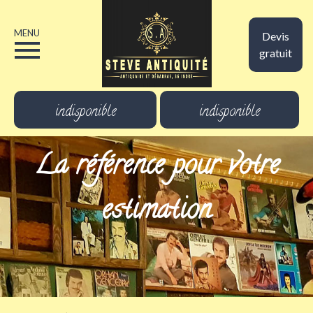
MENU
Devis
gratuit
indisponible
indisponible
La référence pour votre
estimation