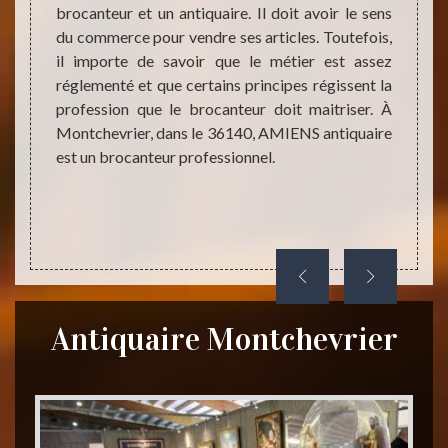
end des
brocanteur et un antiquaire. Il doit avoir le sens
contac
Si vous
du commerce pour vendre ses articles. Toutefois,
procéd
es, qui
il importe de savoir que le métier est assez
juste 
ntactez
réglementé et que certains principes régissent la
vous a
ire à
profession que le brocanteur doit maitriser. À
succes
est un
Montchevrier, dans le 36140, AMIENS antiquaire
Conta
est un brocanteur professionnel.
antiqu
Montch
Antiquaire Montchevrier