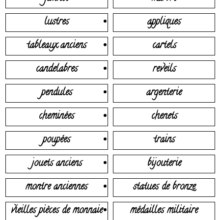
lustres
appliques
tableaux anciens
cartels
candelabres
reveils
pendules
argenterie
cheminées
chenets
poupées
trains
jouets anciens
bijouterie
montre anciennes
statues de bronze
vieilles pièces de monnaie
médailles militaire