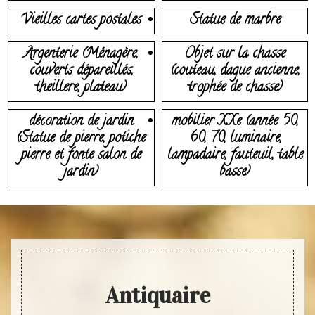
Vieilles cartes postales
Statue de marbre
Argenterie (Ménagère,
Objet sur la chasse
couverts dépareillés,
(couteau, dague ancienne,
theillere, plateau)
trophée de chasse)
décoration de jardin
mobilier XXe (année 50,
(Statue de pierre, potiche
60, 70, luminaire,
pierre et fonte salon de
lampadaire, fauteuil, table
jardin)
basse)
Antiquaire