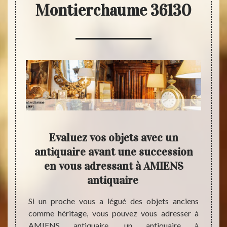
Montierchaume 36130
S
Evaluez vos objets avec un
Cont
 de
antiquaire avant une succession
d’év
en vous adressant à AMIENS
antiquaire
ente et
À Mont
es, est
des pi
Si un proche vous a légué des objets anciens
ue vous
l’inte
comme héritage, vous pouvez vous adresser à
aleur,
antiq
AMIENS antiquaire, un antiquaire à