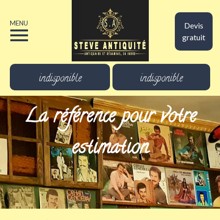
MENU
Devis
gratuit
indisponible
indisponible
La référence pour votre
estimation