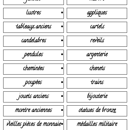
lustres
appliques
tableaux anciens
cartels
candelabres
reveils
pendules
argenterie
cheminées
chenets
poupées
trains
jouets anciens
bijouterie
montre anciennes
statues de bronze
vieilles pièces de monnaie
médailles militaire