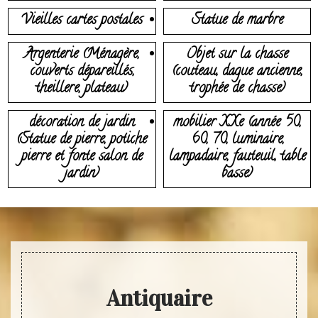
Vieilles cartes postales
Statue de marbre
Argenterie (Ménagère,
Objet sur la chasse
couverts dépareillés,
(couteau, dague ancienne,
theillere, plateau)
trophée de chasse)
décoration de jardin
mobilier XXe (année 50,
(Statue de pierre, potiche
60, 70, luminaire,
pierre et fonte salon de
lampadaire, fauteuil, table
jardin)
basse)
Antiquaire