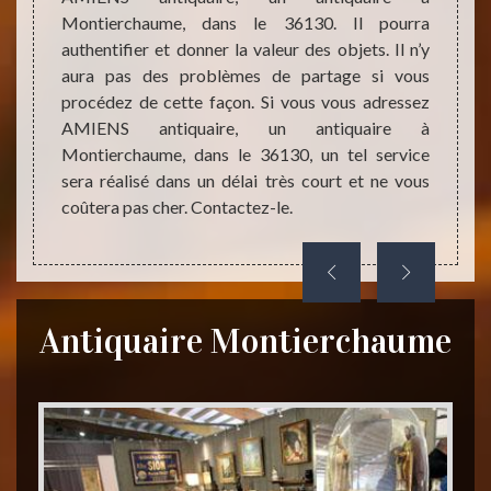
a votre
contac
Montierchaume, dans le 36130. Il pourra
. Connu
procéd
authentifier et donner la valeur des objets. Il n’y
rence à
juste 
aura pas des problèmes de partage si vous
objets
vous a
procédez de cette façon. Si vous vous adressez
tique à
succes
AMIENS antiquaire, un antiquaire à
ets que
Conta
Montierchaume, dans le 36130, un tel service
.
antiqu
sera réalisé dans un délai très court et ne vous
Montie
coûtera pas cher. Contactez-le.
Antiquaire Montierchaume