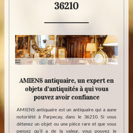
36210
ire
AMIENS antiquaire, un expert en
vos
objets d’antiquités à qui vous
pouvez avoir confiance
ces que
AMIENS antiquaire est un antiquaire qui a aune
AMIENS
s, vous
notoriété à Parpecay, dans le 36210. Si vous
expéri
our les
détenez un objet ou une pièce rare et que vous
être h
vec son
pensez qu’il a de la valeur, vous pouvez le
avez d