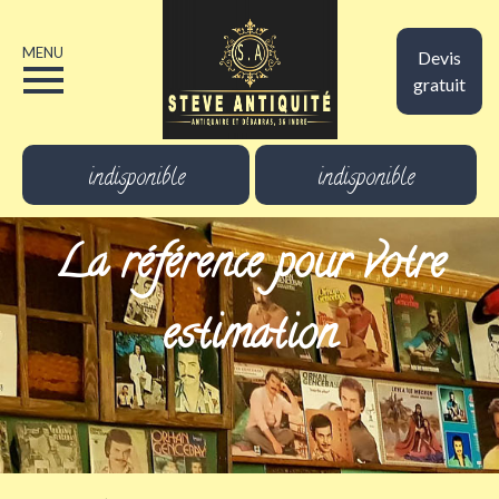
MENU
Devis
gratuit
indisponible
indisponible
La référence pour votre
estimation