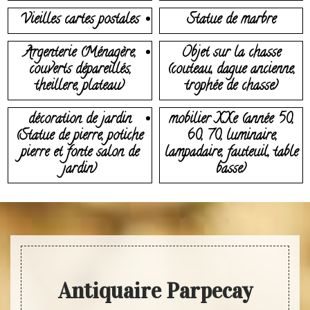
Vieilles cartes postales
Statue de marbre
Argenterie (Ménagère,
Objet sur la chasse
couverts dépareillés,
(couteau, dague ancienne,
theillere, plateau)
trophée de chasse)
décoration de jardin
mobilier XXe (année 50,
(Statue de pierre, potiche
60, 70, luminaire,
pierre et fonte salon de
lampadaire, fauteuil, table
jardin)
basse)
Antiquaire Parpecay