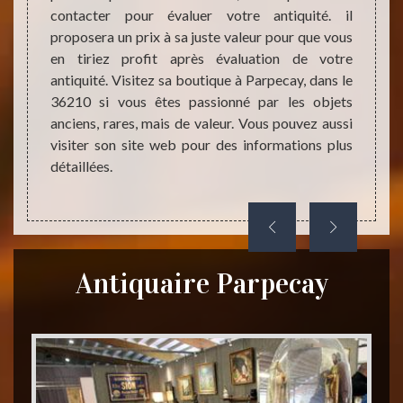
e ou un
contacter pour évaluer votre antiquité. il
le con
ité. Si
proposera un prix à sa juste valeur pour que vous
demand
dre, il
en tiriez profit après évaluation de votre
peut d
our que
antiquité. Visitez sa boutique à Parpecay, dans le
après 
dans le
36210 si vous êtes passionné par les objets
d’obje
quaire
anciens, rares, mais de valeur. Vous pouvez aussi
sa bou
pouvez
visiter son site web pour des informations plus
probit
dre.
détaillées.
Antiquaire Parpecay