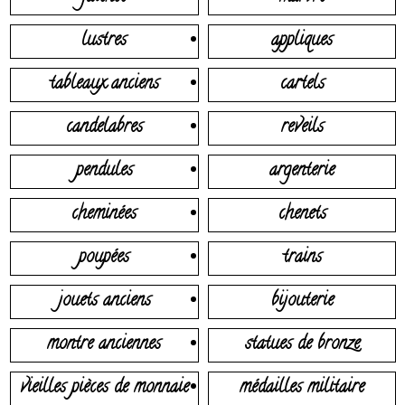
lustres
appliques
tableaux anciens
cartels
candelabres
reveils
pendules
argenterie
cheminées
chenets
poupées
trains
jouets anciens
bijouterie
montre anciennes
statues de bronze
vieilles pièces de monnaie
médailles militaire