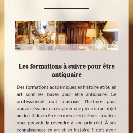
 est
Les formations à suivre pour être
e
antiquaire
ente et
Des formations académiques en histoire et/ou en
es, est
art sont les bases pour être antiquaire. Ce
AMIENS
ue vous
professionnel doit maîtriser l’histoire pour
expéri
aleur,
pouvoir évaluer et restaurer une pièce ou un objet
être h
a votre
ancien. Il devra être en mesure d’estimer sa valeur
des pi
. Connu
pour pouvoir la revendre à son prix réel. À ses
contac
rence à
connaissances en art et en histoire, il doit avoir
demand