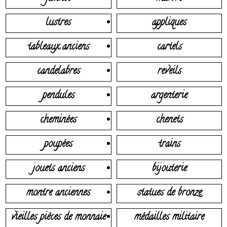
lustres
appliques
tableaux anciens
cartels
candelabres
reveils
pendules
argenterie
cheminées
chenets
poupées
trains
jouets anciens
bijouterie
montre anciennes
statues de bronze
vieilles pièces de monnaie
médailles militaire