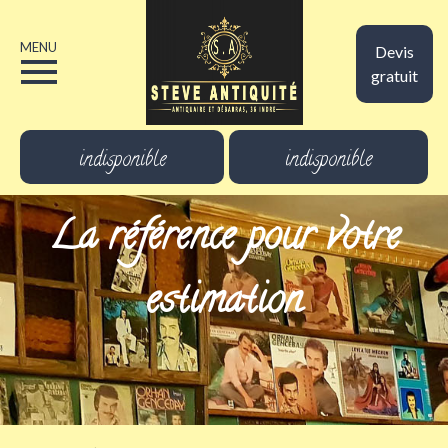
MENU
Devis
gratuit
indisponible
indisponible
La référence pour votre
estimation