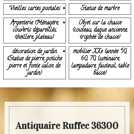
Vieilles cartes postales
Statue de marbre
Argenterie (Ménagère,
Objet sur la chasse
couverts dépareillés,
(couteau, dague ancienne,
theillere, plateau)
trophée de chasse)
décoration de jardin
mobilier XXe (année 50,
(Statue de pierre, potiche
60, 70, luminaire,
pierre et fonte salon de
lampadaire, fauteuil, table
jardin)
basse)
Antiquaire Ruffec 36300