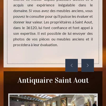
pièce 
-le. Il
acquis une expérience inégalable dans le
pour s
eur ; il
domaine. Si vous avez des meubles anciens, vous
Saint 
us vous
pouvez le consulter pour qu’il puisse les évaluer et
vous p
er ses
donner leur valeur. Les propriétaires à Saint Aout,
Aout,
e votre
dans le 36120, lui font confiance et font appel à
trouve
il est
son expertise. Il est possible de lui envoyer des
té/prix
photos de vos pièces ou meubles anciens et il
procédera à leur évaluation.
Antiquaire Saint Aout