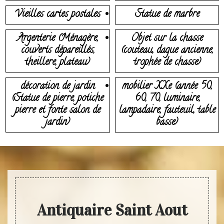
Vieilles cartes postales
Statue de marbre
Argenterie (Ménagère,
Objet sur la chasse
couverts dépareillés,
(couteau, dague ancienne,
theillere, plateau)
trophée de chasse)
décoration de jardin
mobilier XXe (année 50,
(Statue de pierre, potiche
60, 70, luminaire,
pierre et fonte salon de
lampadaire, fauteuil, table
jardin)
basse)
Antiquaire Saint Aout