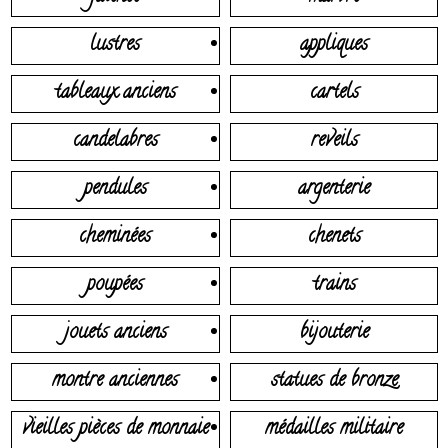
lustres
appliques
tableaux anciens
cartels
candelabres
reveils
pendules
argenterie
cheminées
chenets
poupées
trains
jouets anciens
bijouterie
montre anciennes
statues de bronze
vieilles pièces de monnaie
médailles militaire