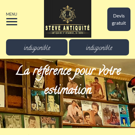
MENU
Devis
gratuit
indisponible
indisponible
La référence pour votre
estimation