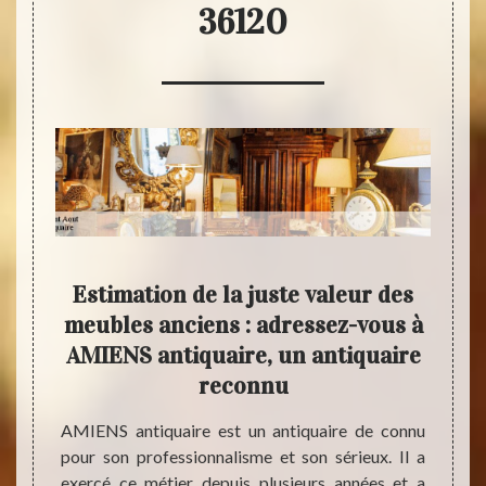
36120
quité
Estimation de la juste valeur des
A S
S
meubles anciens : adressez-vous à
es
AMIENS antiquaire, un antiquaire
Le pro
reconnu
l’acha
chat et
un ant
dans le
AMIENS antiquaire est un antiquaire de connu
ne po
ire. Si
pour son professionnalisme et son sérieux. Il a
contac
 et que
exercé ce métier depuis plusieurs années et a