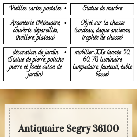
Vieilles cartes postales
Statue de marbre
Argenterie (Ménagère,
Objet sur la chasse
couverts dépareillés,
(couteau, dague ancienne,
theillere, plateau)
trophée de chasse)
décoration de jardin
mobilier XXe (année 50,
(Statue de pierre, potiche
60, 70, luminaire,
pierre et fonte salon de
lampadaire, fauteuil, table
jardin)
basse)
Antiquaire Segry 36100