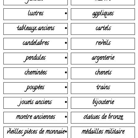
lustres
appliques
tableaux anciens
cartels
candelabres
reveils
pendules
argenterie
cheminées
chenets
poupées
trains
jouets anciens
bijouterie
montre anciennes
statues de bronze
vieilles pièces de monnaie
médailles militaire