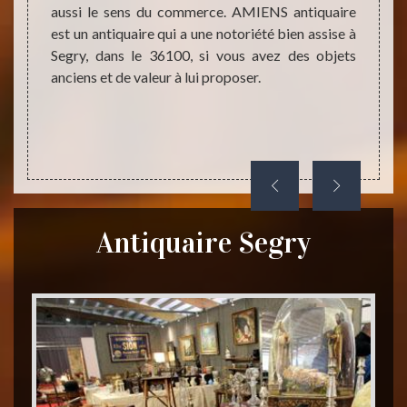
aussi le sens du commerce. AMIENS antiquaire
és être
dispos
est un antiquaire qui a une notoriété bien assise à
tique à
propo
Segry, dans le 36100, si vous avez des objets
e aussi
vérifi
anciens et de valeur à lui proposer.
fres et
valeur
si vous
vous 
 pièce
découv
valeur
Antiquaire Segry