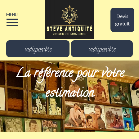
MENU
Devis
gratuit
indisponible
indisponible
La référence pour votre
estimation