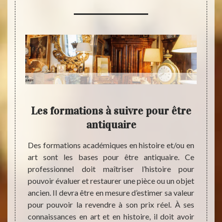
IENS
Les formations à suivre pour être
An
egry
antiquaire
anti
s ?
com
Des formations académiques en histoire et/ou en
art sont les bases pour être antiquaire. Ce
36100,
professionnel doit maîtriser l’histoire pour
 renom
Le com
pouvoir évaluer et restaurer une pièce ou un objet
rares,
la pro
ancien. Il devra être en mesure d’estimer sa valeur
n achat
depuis
pour pouvoir la revendre à son prix réel. À ses
iquaire
ventes
connaissances en art et en histoire, il doit avoir
 qu’ils
renom