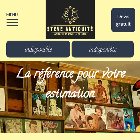
MENU
Devis
gratuit
indisponible
indisponible
La référence pour votre
estimation