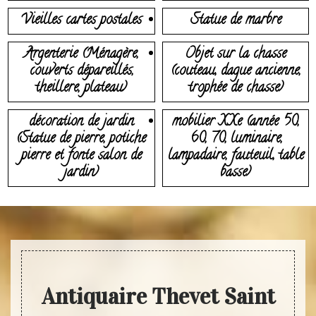
Vieilles cartes postales
Statue de marbre
Argenterie (Ménagère,
Objet sur la chasse
couverts dépareillés,
(couteau, dague ancienne,
theillere, plateau)
trophée de chasse)
décoration de jardin
mobilier XXe (année 50,
(Statue de pierre, potiche
60, 70, luminaire,
pierre et fonte salon de
lampadaire, fauteuil, table
jardin)
basse)
Antiquaire Thevet Saint