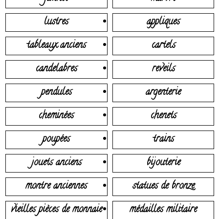
lustres
appliques
tableaux anciens
cartels
candelabres
reveils
pendules
argenterie
cheminées
chenets
poupées
trains
jouets anciens
bijouterie
montre anciennes
statues de bronze
vieilles pièces de monnaie
médailles militaire