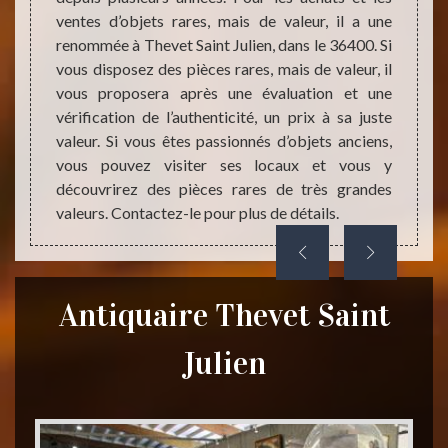
expert
iter de
ventes d’objets rares, mais de valeur, il a une
objet 
z à un
renommée à Thevet Saint Julien, dans le 36400. Si
vous v
uaire.
vous disposez des pièces rares, mais de valeur, il
peut p
peuvent
vous proposera après une évaluation et une
vous e
z alors
vérification de l’authenticité, un prix à sa juste
dans 
i a une
valeur. Si vous êtes passionnés d’objets anciens,
antiq
 36400.
vous pouvez visiter ses locaux et vous y
pouvez
il vous
découvrirez des pièces rares de très grandes
vendre
n.
valeurs. Contactez-le pour plus de détails.
Antiquaire Thevet Saint
Julien