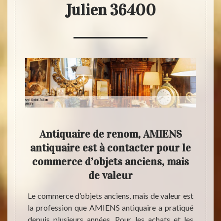
Julien 36400
ne
Antiquaire de renom, AMIENS
Ad
 à
antiquaire est à contacter pour le
pr
Saint
commerce d’objets anciens, mais
de valeur
Si vou
vous a
 il est
Le commerce d’objets anciens, mais de valeur est
pouvez
à son
la profession que AMIENS antiquaire a pratiqué
évalue
lter un
depuis plusieurs années. Pour les achats et les