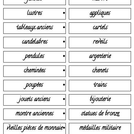
lustres
appliques
tableaux anciens
cartels
candelabres
reveils
pendules
argenterie
cheminées
chenets
poupées
trains
jouets anciens
bijouterie
montre anciennes
statues de bronze
vieilles pièces de monnaie
médailles militaire