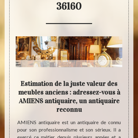
36160
IENS
Estimation de la juste valeur des
E
à
meubles anciens : adressez-vous à
p
es
AMIENS antiquaire, un antiquaire
l’
reconnu
Si vou
reco
36160,
AMIENS antiquaire est un antiquaire de connu
évalua
 renom
pour son professionnalisme et son sérieux. Il a
antiqu
rares,
exercé ce métier depuis plusieurs années et a