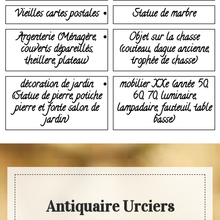
Vieilles cartes postales
Statue de marbre
Argenterie (Ménagère,
Objet sur la chasse
couverts dépareillés,
(couteau, dague ancienne,
theillere, plateau)
trophée de chasse)
décoration de jardin
mobilier XXe (année 50,
(Statue de pierre, potiche
60, 70, luminaire,
pierre et fonte salon de
lampadaire, fauteuil, table
jardin)
basse)
Antiquaire Urciers