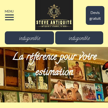
MENU
Devis
gratuit
indisponible
indisponible
La référence pour votre
estimation