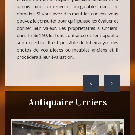
sa ju
n achat
acquis une expérience inégalable dans le
antiq
iquaire
domaine. Si vous avez des meubles anciens, vous
Vous p
 qu’ils
pouvez le consulter pour qu’il puisse les évaluer et
profit
és être
donner leur valeur. Les propriétaires à Urciers,
AMIENS
tique à
dans le 36160, lui font confiance et font appel à
notori
e aussi
son expertise. Il est possible de lui envoyer des
honnêt
fres et
photos de vos pièces ou meubles anciens et il
juste v
si vous
procédera à leur évaluation.
 pièce
Antiquaire Urciers