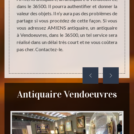
 et ses
expert
dans le 36500. Il pourra authentifier et donner la
er pour
objet 
valeur des objets. Il n’y aura pas des problèmes de
 rares,
vous v
partage si vous procédez de cette façon. Si vous
 AMIENS
peut p
vous adressez AMIENS antiquaire, un antiquaire
rmet de
vous e
à Vendoeuvres, dans le 36500, un tel service sera
e. Vous
36500
réalisé dans un délai très court et ne vous coûtera
 puisse
recon
pas cher. Contactez-le.
ne fois
contac
Antiquaire Vendoeuvres