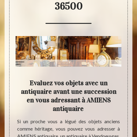
36500
ces
Evaluez vos objets avec un
Ad
e de
antiquaire avant une succession
pr
ire
en vous adressant à AMIENS
antiquaire
 pouvez
Si vou
iquaire
vous a
Si un proche vous a légué des objets anciens
e pièce
pouvez
comme héritage, vous pouvez vous adresser à
rès son
évalue
AMIENS antiquaire, un antiquaire à Vendoeuvres,