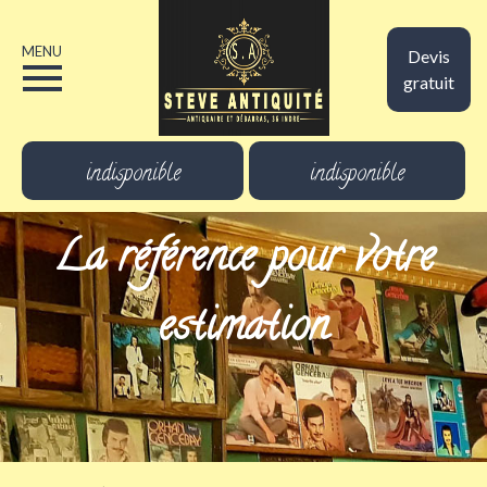
MENU
Devis
gratuit
indisponible
indisponible
La référence pour votre
estimation