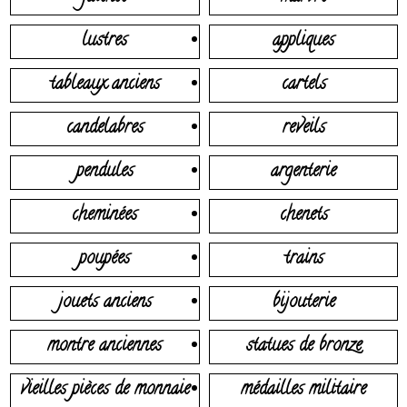
lustres
appliques
tableaux anciens
cartels
candelabres
reveils
pendules
argenterie
cheminées
chenets
poupées
trains
jouets anciens
bijouterie
montre anciennes
statues de bronze
vieilles pièces de monnaie
médailles militaire