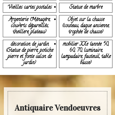
Vieilles cartes postales
Statue de marbre
Argenterie (Ménagère,
Objet sur la chasse
couverts dépareillés,
(couteau, dague ancienne,
theillere, plateau)
trophée de chasse)
décoration de jardin
mobilier XXe (année 50,
(Statue de pierre, potiche
60, 70, luminaire,
pierre et fonte salon de
lampadaire, fauteuil, table
jardin)
basse)
Antiquaire Vendoeuvres