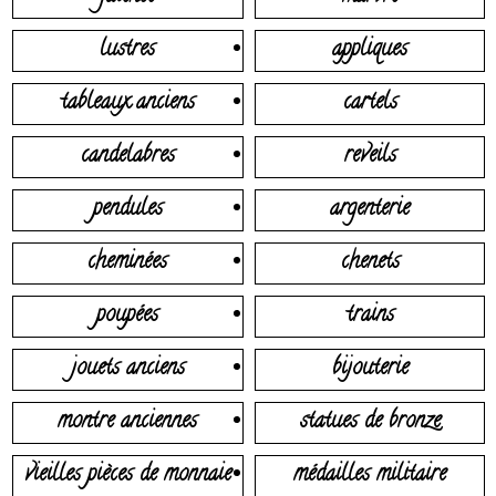
lustres
appliques
tableaux anciens
cartels
candelabres
reveils
pendules
argenterie
cheminées
chenets
poupées
trains
jouets anciens
bijouterie
montre anciennes
statues de bronze
vieilles pièces de monnaie
médailles militaire