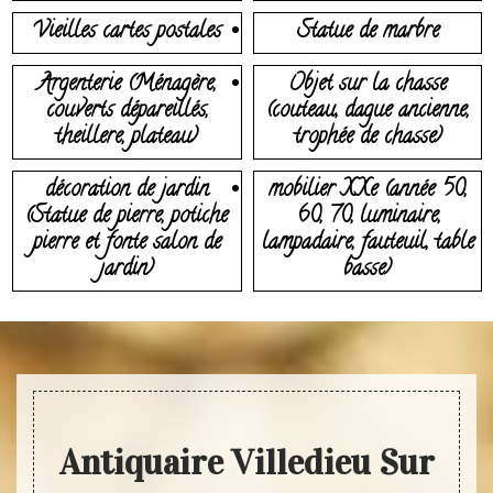
Vieilles cartes postales
Statue de marbre
Argenterie (Ménagère,
Objet sur la chasse
couverts dépareillés,
(couteau, dague ancienne,
theillere, plateau)
trophée de chasse)
décoration de jardin
mobilier XXe (année 50,
(Statue de pierre, potiche
60, 70, luminaire,
pierre et fonte salon de
lampadaire, fauteuil, table
jardin)
basse)
Antiquaire Villedieu Sur