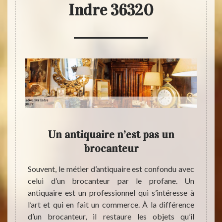
Indre 36320
faire
Un antiquaire n’est pas un
Cont
?
brocanteur
d’év
rce de
Souvent, le métier d’antiquaire est confondu avec
sure de
celui d’un brocanteur par le profane. Un
À Vill
ouve sa
antiquaire est un professionnel qui s’intéresse à
des pi
s sont
l’art et qui en fait un commerce. À la différence
l’inte
imer la
d’un brocanteur, il restaure les objets qu’il
antiq