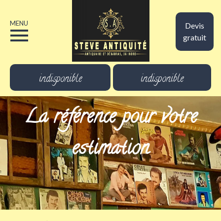
MENU
Devis
gratuit
indisponible
indisponible
La référence pour votre
estimation