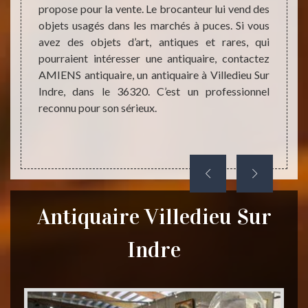
ciation
propose pour la vente. Le brocanteur lui vend des
contac
eur, il
objets usagés dans les marchés à puces. Si vous
procéd
quaire.
avez des objets d’art, antiques et rares, qui
juste 
eux, il
pourraient intéresser une antiquaire, contactez
vous a
 objets
AMIENS antiquaire, un antiquaire à Villedieu Sur
succes
yer les
Indre, dans le 36320. C’est un professionnel
Conta
reconnu pour son sérieux.
antiqu
Villedi
Antiquaire Villedieu Sur
Indre