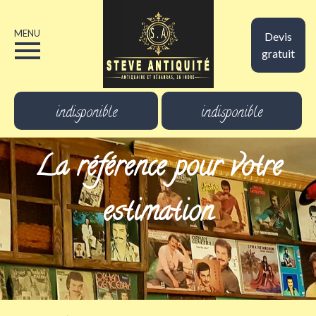
MENU
Devis
gratuit
indisponible
indisponible
La référence pour votre
estimation