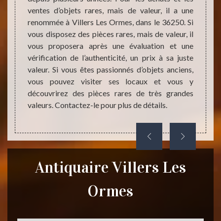
té. il
ventes d’objets rares, mais de valeur, il a une
évalue
ue vous
renommée à Villers Les Ormes, dans le 36250. Si
détene
 votre
vous disposez des pièces rares, mais de valeur, il
vous a
 Ormes,
vous proposera après une évaluation et une
nombre
par les
vérification de l’authenticité, un prix à sa juste
dans s
 pouvez
valeur. Si vous êtes passionnés d’objets anciens,
36250.
mations
vous pouvez visiter ses locaux et vous y
poster
découvrirez des pièces rares de très grandes
l’ident
valeurs. Contactez-le pour plus de détails.
Antiquaire Villers Les
Ormes