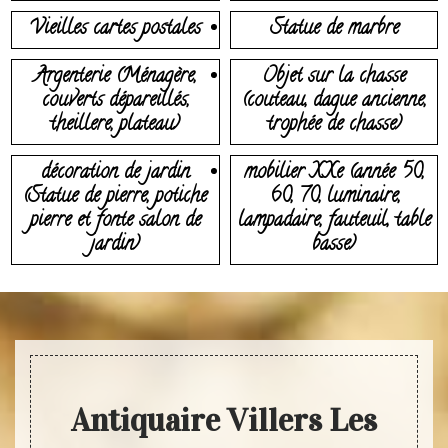
Vieilles cartes postales
Statue de marbre
Argenterie (Ménagère,
Objet sur la chasse
couverts dépareillés,
(couteau, dague ancienne,
theillere, plateau)
trophée de chasse)
décoration de jardin
mobilier XXe (année 50,
(Statue de pierre, potiche
60, 70, luminaire,
pierre et fonte salon de
lampadaire, fauteuil, table
jardin)
basse)
Antiquaire Villers Les