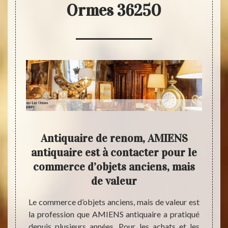
Ormes 36250
t en
Antiquaire de renom, AMIENS
Esti
us
antiquaire est à contacter pour le
pièc
commerce d’objets anciens, mais
l’ex
de valeur
 a aune
250. Si
Le commerce d’objets anciens, mais de valeur est
AMIENS
 et que
la profession que AMIENS antiquaire a pratiqué
être h
uvez le
depuis plusieurs années. Pour les achats et les
le mét