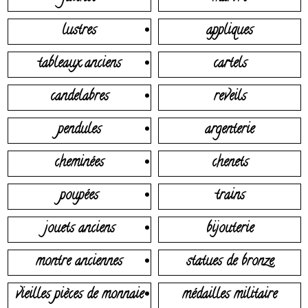
lustres
appliques
tableaux anciens
cartels
candelabres
reveils
pendules
argenterie
cheminées
chenets
poupées
trains
jouets anciens
bijouterie
montre anciennes
statues de bronze
vieilles pièces de monnaie
médailles militaire