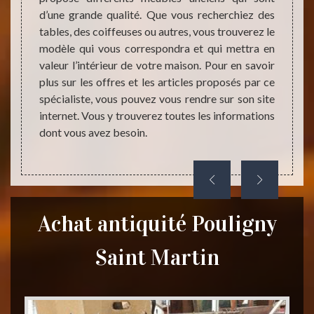
 Cette
d’une grande qualité. Que vous recherchiez des
auprè
s cette
tables, des coiffeuses ou autres, vous trouverez le
36160
. Elle
modèle qui vous correspondra et qui mettra en
Saint 
ant des
valeur l’intérieur de votre maison. Pour en savoir
articl
series,
plus sur les offres et les articles proposés par ce
concur
. Vous
spécialiste, vous pouvez vous rendre sur son site
de ce 
tion la
internet. Vous y trouverez toutes les informations
meubl
dont vous avez besoin.
inform
heures
Achat antiquité Pouligny
Saint Martin