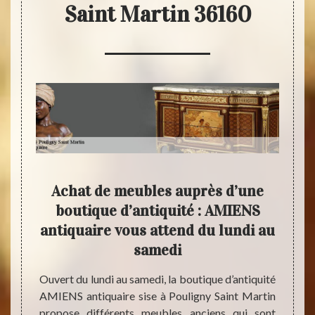
Saint Martin 36160
MIENS
Achat de meubles auprès d’une
Ach
choix
boutique d’antiquité : AMIENS
à 
ny
antiquaire vous attend du lundi au
bou
ns
samedi
rmi vos
Ouvert du lundi au samedi, la boutique d’antiquité
Pour c
 Martin
AMIENS antiquaire sise à Pouligny Saint Martin
musiqu
ez-vous
propose différents meubles anciens qui sont
d’inst