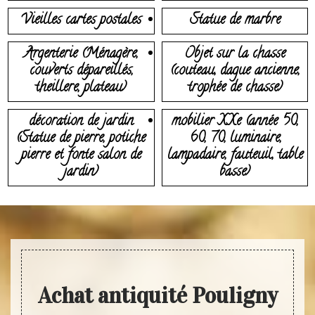
Vieilles cartes postales
Statue de marbre
Argenterie (Ménagère,
Objet sur la chasse
couverts dépareillés,
(couteau, dague ancienne,
theillere, plateau)
trophée de chasse)
décoration de jardin
mobilier XXe (année 50,
(Statue de pierre, potiche
60, 70, luminaire,
pierre et fonte salon de
lampadaire, fauteuil, table
jardin)
basse)
Achat antiquité Pouligny