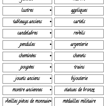
lustres
appliques
tableaux anciens
cartels
candelabres
reveils
pendules
argenterie
cheminées
chenets
poupées
trains
jouets anciens
bijouterie
montre anciennes
statues de bronze
vieilles pièces de monnaie
médailles militaire