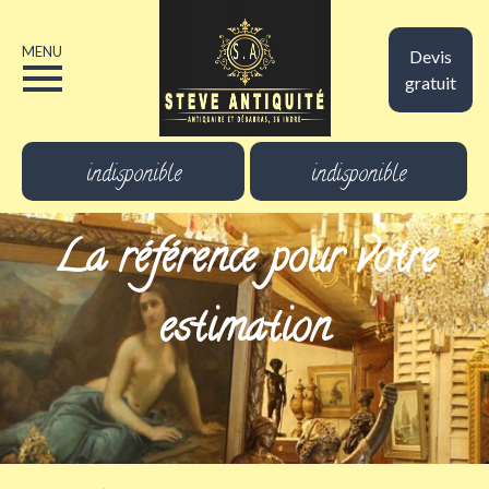
MENU
Devis
gratuit
indisponible
indisponible
La référence pour votre
estimation