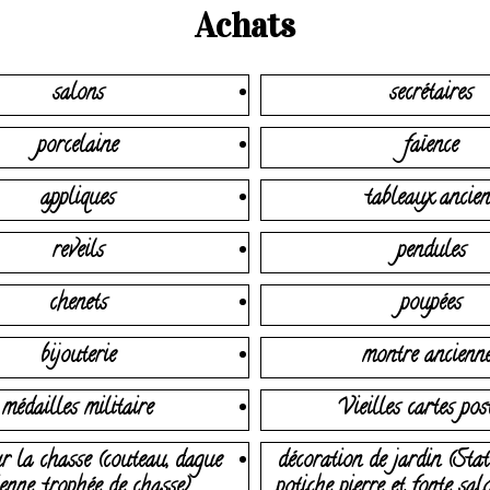
Achats
salons
secrétaires
porcelaine
faïence
appliques
tableaux ancien
reveils
pendules
chenets
poupées
bijouterie
montre ancienn
médailles militaire
Vieilles cartes pos
r la chasse (couteau, dague
décoration de jardin (Stat
enne, trophée de chasse)
potiche pierre et fonte sal