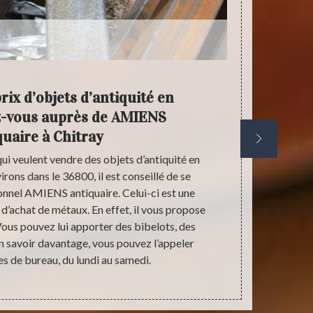
rix d’objets d’antiquité en
Ob
z-vous auprès de AMIENS
L’est
quaire à Chitray
ui veulent vendre des objets d’antiquité en
Si vous 
irons dans le 36800, il est conseillé de se
l’antiquaire 
onnel AMIENS antiquaire. Celui-ci est une
de procéder 
 d’achat de métaux. En effet, il vous propose
cela, il vous
 Vous pouvez lui apporter des bibelots, des
sera proposé 
n savoir davantage, vous pouvez l’appeler
ce spécialist
s de bureau, du lundi au samedi.