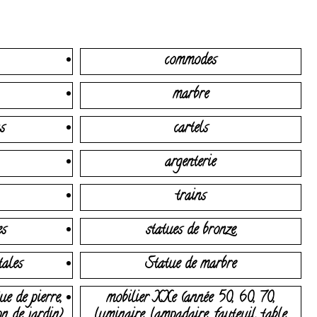
commodes
marbre
s
cartels
argenterie
trains
es
statues de bronze
tales
Statue de marbre
ue de pierre,
mobilier XXe (année 50, 60, 70,
on de jardin)
luminaire, lampadaire, fauteuil, table