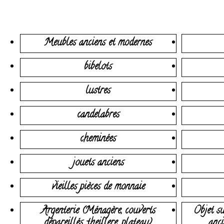
Meubles anciens et modernes
bibelots
lustres
candelabres
cheminées
jouets anciens
vieilles pièces de monnaie
Argenterie (Ménagère, couverts
Objet su
dépareillés, theillere, plateau)
anci