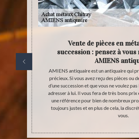
férence
Vente de pièces en mét
Chitray
succession : pensez à vous
AMIENS antiqu
virons, il est
AMIENS antiquaire est un antiquaire qui p
quaire. celui-
précieux. Si vous avez reçu des pièces ou de
aux que vous
d’une succession et que vous ne voulez pas
rix qui sont
adresser à lui. Il vous fera de très bons prix 
ionnel, vous
une référence pour bien de nombreux propr
es heures de
toujours justes et en plus de cela, la discr
vous.