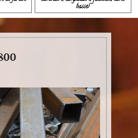
basse)
6800