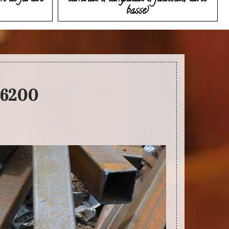
basse)
36200