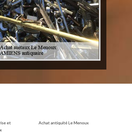
ise et
Achat antiquité Le Menoux
x