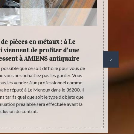
 de pièces en métaux : à Le
Esti
 viennent de profiter d’une
mét
essent à AMIENS antiquaire
 possible que ce soit difficile pour vous de
Pour toutes 
ue vous ne souhaitiez pas les garder. Vous
métal à Le M
 vous les vendez à un professionnel comme
rendre aupr
aire réputé à Le Menoux dans le 36200, il
référence en 
s tarifs quel que soit le type d’objets que
des tarifs 
aluation préalable sera effectuée avant la
meubles ou
clusion du contrat.
pe