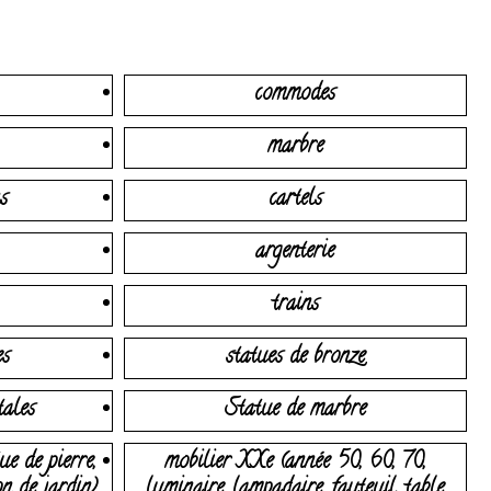
commodes
marbre
s
cartels
argenterie
trains
es
statues de bronze
tales
Statue de marbre
ue de pierre,
mobilier XXe (année 50, 60, 70,
on de jardin)
luminaire, lampadaire, fauteuil, table