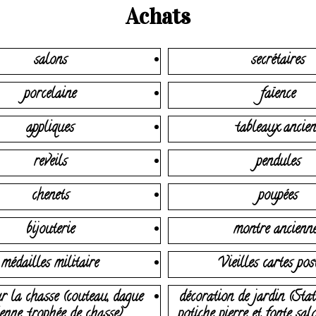
Achats
salons
secrétaires
porcelaine
faïence
appliques
tableaux ancien
reveils
pendules
chenets
poupées
bijouterie
montre ancienn
médailles militaire
Vieilles cartes pos
r la chasse (couteau, dague
décoration de jardin (Stat
enne, trophée de chasse)
potiche pierre et fonte sal