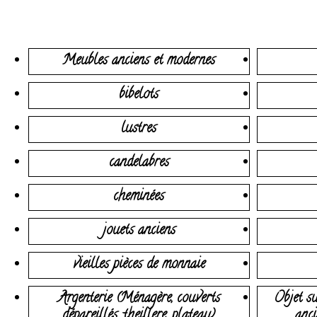
Meubles anciens et modernes
bibelots
lustres
candelabres
cheminées
jouets anciens
vieilles pièces de monnaie
Argenterie (Ménagère, couverts
Objet su
dépareillés, theillere, plateau)
anci