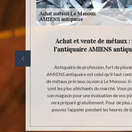
férence
Achat et vente de métaux :
t Le
l’antiquaire AMIENS antiq
s environs, il
Antiquaire de profession, fort de plusi
 antiquaire.
AMIENS antiquaire est celui qu’il faut conta
t métaux que
de métaux précieux ou non à Le Menoux. Il e
s prix qui sont
sont les plus alléchants du marché. Vous 
ionnel, vous
son magasin pour une évaluation de vos pi
es heures de
sera préparé gratuitement. Pour de plus
pouvez l’appeler pendant les heures de b