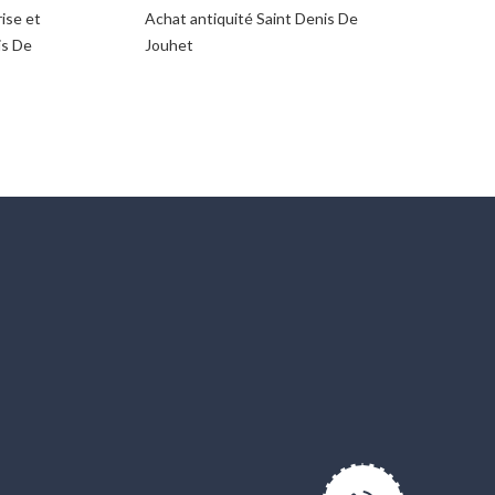
ise et
Achat antiquité Saint Denis De
is De
Jouhet