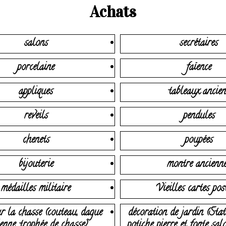
Achats
salons
secrétaires
porcelaine
faïence
appliques
tableaux ancien
reveils
pendules
chenets
poupées
bijouterie
montre ancienn
médailles militaire
Vieilles cartes pos
r la chasse (couteau, dague
décoration de jardin (Stat
enne, trophée de chasse)
potiche pierre et fonte sal