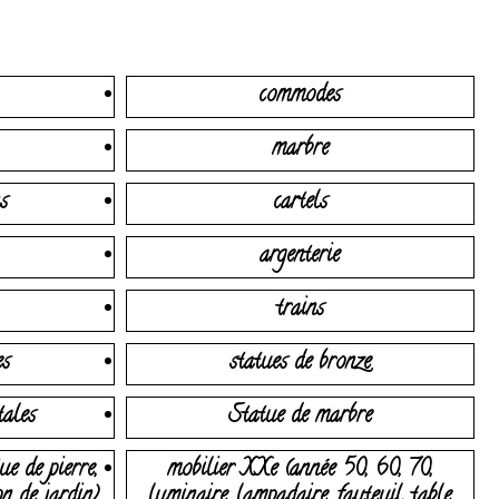
commodes
marbre
s
cartels
argenterie
trains
es
statues de bronze
tales
Statue de marbre
ue de pierre,
mobilier XXe (année 50, 60, 70,
on de jardin)
luminaire, lampadaire, fauteuil, table