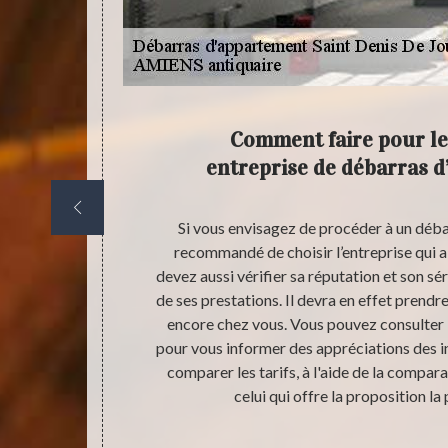
on pour
Comment faire pour le
ite d’un
entreprise de débarras d
re appel à une
Si vous envisagez de procéder à un déba
eubles qui se
recommandé de choisir l’entreprise qui a 
de débarras
devez aussi vérifier sa réputation et son s
s De Jouhet,
de ses prestations. Il devra en effet prendre
i vous pouvez
encore chez vous. Vous pouvez consulter 
our plus de
pour vous informer des appréciations des i
 attractifs.
comparer les tarifs, à l'aide de la compara
celui qui offre la proposition la 