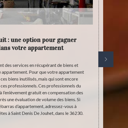
uit : une option pour gagner
D
 dans votre appartement
t des services en récupérant de biens et
Dans le c
e appartement. Pour que votre appartement
antiquaire es
ces biens inutilisés, mais qui sont encore
mesure de pro
à ces professionnels. Ces professionnels du
biens sont val
à l’enlèvement gratuit en compensation des
débarras d’a
près une évaluation de volume des biens. Si
confiance. Po
débarras d’appartement, adressez-vous à
l’appelant so
tes à Saint Denis De Jouhet, dans le 36230.