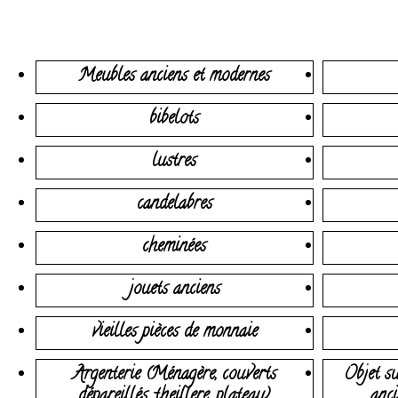
Meubles anciens et modernes
bibelots
lustres
candelabres
cheminées
jouets anciens
vieilles pièces de monnaie
Argenterie (Ménagère, couverts
Objet su
dépareillés, theillere, plateau)
anci