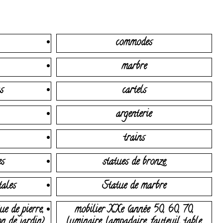
commodes
marbre
s
cartels
argenterie
trains
es
statues de bronze
tales
Statue de marbre
ue de pierre,
mobilier XXe (année 50, 60, 70,
on de jardin)
luminaire, lampadaire, fauteuil, table