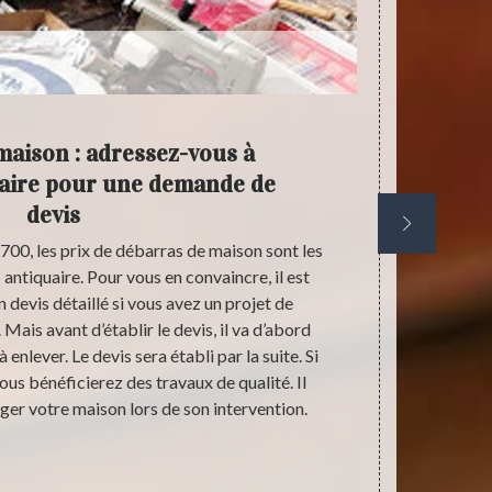
maison : adressez-vous à
Po
aire pour une demande de
ad
devis
6700, les prix de débarras de maison sont les
Dans le cadr
tiquaire. Pour vous en convaincre, il est
vous des ob
 devis détaillé si vous avez un projet de
une entrepris
Mais avant d’établir le devis, il va d’abord
chez vous p
 enlever. Le devis sera établi par la suite. Si
évaluera 
vous bénéficierez des travaux de qualité. Il
procédera par
er votre maison lors de son intervention.
Flere La Riv
de débarras 
sont encore 