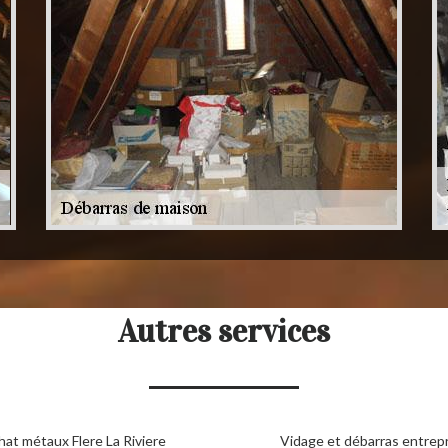
Autres services
hat métaux Flere La Riviere
Vidage et débarras entrepr