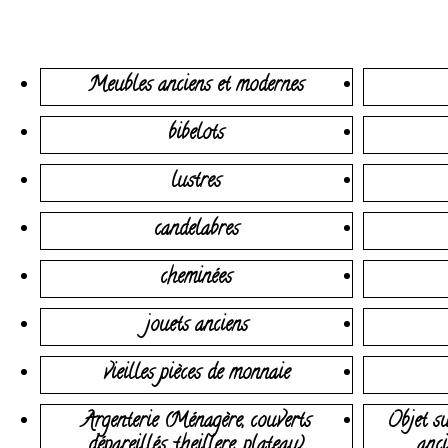
Meubles anciens et modernes
bibelots
lustres
candelabres
cheminées
jouets anciens
vieilles pièces de monnaie
Argenterie (Ménagère, couverts
Objet su
dépareillés, theillere, plateau)
anci