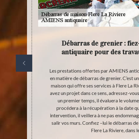
ur cette
Débarras de grenier : fie
 proche
antiquaire pour des trava
aire des biens
Les prestations offertes par AMIENS antiqu
son est une
en matière de débarras de grenier. C’est u
sez-vous à
maison qui offre ses services à Flere La Ri
eut vous
avez un projet dans ce sens, adressez-vou
is qui sont
un premier temps, il évaluera le volume 
 le débarras
procédera à la récupération à la date qu
ere, dans le
intervention, il veillera à ne pas endommag
salir vos murs. Confiez –lui le débarras de
Flere La Riviere, dans 