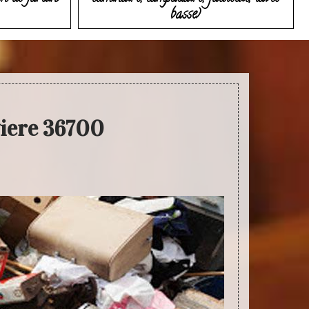
basse)
viere 36700