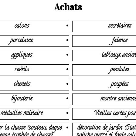
Achats
salons
secrétaires
porcelaine
faïence
appliques
tableaux ancien
reveils
pendules
chenets
poupées
bijouterie
montre ancienn
médailles militaire
Vieilles cartes pos
r la chasse (couteau, dague
décoration de jardin (Stat
enne, trophée de chasse)
potiche pierre et fonte sal