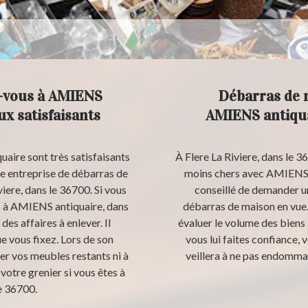
z-vous à AMIENS
Débarras de 
ux satisfaisants
AMIENS antiqu
aire sont très satisfaisants
À Flere La Riviere, dans le 3
ne entreprise de débarras de
moins chers avec AMIENS an
viere, dans le 36700. Si vous
conseillé de demander un
s à AMIENS antiquaire, dans
débarras de maison en vue. 
des affaires à enlever. Il
évaluer le volume des biens à
e vous fixez. Lors de son
vous lui faites confiance, 
er vos meubles restants ni à
veillera à ne pas endommag
 votre grenier si vous êtes à
le 36700.