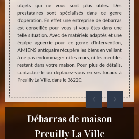
est une
objets qui ne vous sont plus utiles. Des
débarr
uation.
prestataires sont spécialisés dans ce genre
être en
e, une
d’opération. En effet une entreprise de débarras
entrep
rrasser
est conseillée pour vous si vous êtes dans une
qui ne
ais qui
telle situation. Avec de matériels adaptés et une
évalua
reprise
équipe aguerrie pour ce genre d’intervention,
l’entr
son qui
AMIENS antiquaire récupère les biens en veillant
charge
dans le
à ne pas endommager ni les murs, ni les meubles
que vo
restant dans votre maison. Pour plus de détails,
équipe
contactez-le ou déplacez-vous en ses locaux à
l’inter
Preuilly La Ville, dans le 36220.
Débarras de maison
Preuilly La Ville