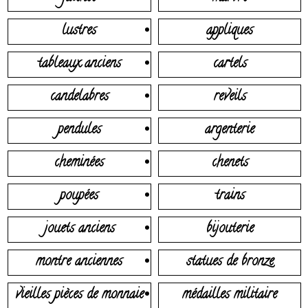
lustres
appliques
tableaux anciens
cartels
candelabres
reveils
pendules
argenterie
cheminées
chenets
poupées
trains
jouets anciens
bijouterie
montre anciennes
statues de bronze
vieilles pièces de monnaie
médailles militaire