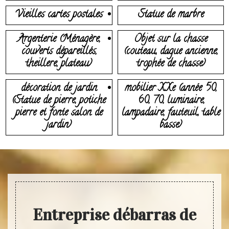
Vieilles cartes postales
Statue de marbre
Argenterie (Ménagère,
Objet sur la chasse
couverts dépareillés,
(couteau, dague ancienne,
theillere, plateau)
trophée de chasse)
décoration de jardin
mobilier XXe (année 50,
(Statue de pierre, potiche
60, 70, luminaire,
pierre et fonte salon de
lampadaire, fauteuil, table
jardin)
basse)
Entreprise débarras de