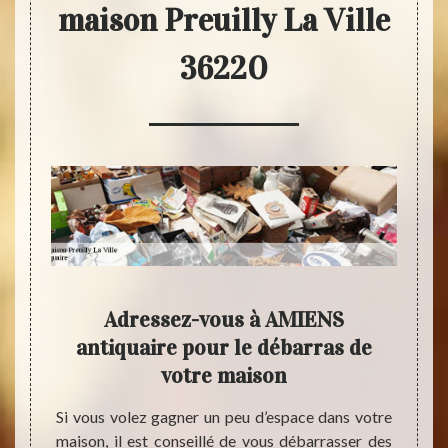
maison Preuilly La Ville
36220
optez
Adressez-vous à AMIENS
Dé
biens
antiquaire pour le débarras de
a
votre maison
d
l’on ne
Si vous volez gagner un peu d’espace dans votre
Parmi
 proche
maison, il est conseillé de vous débarrasser des
antiqu