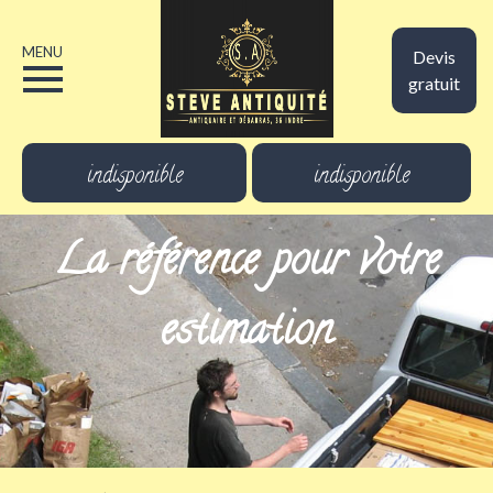
MENU
Devis
gratuit
indisponible
indisponible
La référence pour votre
estimation