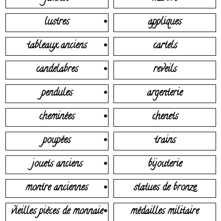
lustres
appliques
tableaux anciens
cartels
candelabres
reveils
pendules
argenterie
cheminées
chenets
poupées
trains
jouets anciens
bijouterie
montre anciennes
statues de bronze
vieilles pièces de monnaie
médailles militaire