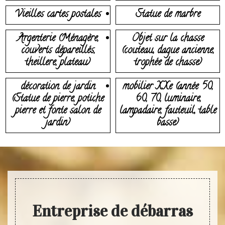
Vieilles cartes postales
Statue de marbre
Argenterie (Ménagère,
Objet sur la chasse
couverts dépareillés,
(couteau, dague ancienne,
theillere, plateau)
trophée de chasse)
décoration de jardin
mobilier XXe (année 50,
(Statue de pierre, potiche
60, 70, luminaire,
pierre et fonte salon de
lampadaire, fauteuil, table
jardin)
basse)
Entreprise de débarras