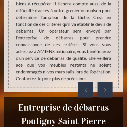
biens à récupérer. Il tiendra compte aussi de la
 années
votre 
difficulté d’accès à votre grenier ou maison pour
nce des
recomm
déterminer l’ampleur de la tâche. C’est en
ces de
débarr
fonction de ces critères qu’il va établir le devis de
rras de
est un
débarras. Un opérateur sera envoyé par
pouvez
prestat
l’entreprise de débarras pour prendre
r il va
s’appu
connaissance de ces critères. Si vous vous
s objets
ne pas
adressez à AMIENS antiquaire, vous bénéficierez
ant la
murs.
d’un service de débarras de qualité. Elle veillera
plus de
l’opér
ace que vos meubles restants ne soient
vous ê
endommagés ni vos murs salis lors de l’opération.
Contactez-le pour plus de précisions.
Entreprise de débarras
Pouligny Saint Pierre