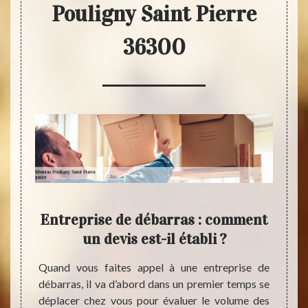
Pouligny Saint Pierre
36300
IENS
Entreprise de débarras : comment
Soc
e à
un devis est-il établi ?
erre
a
Quand vous faites appel à une entreprise de
débarras, il va d’abord dans un premier temps se
ise de
déplacer chez vous pour évaluer le volume des
dans le
Si des