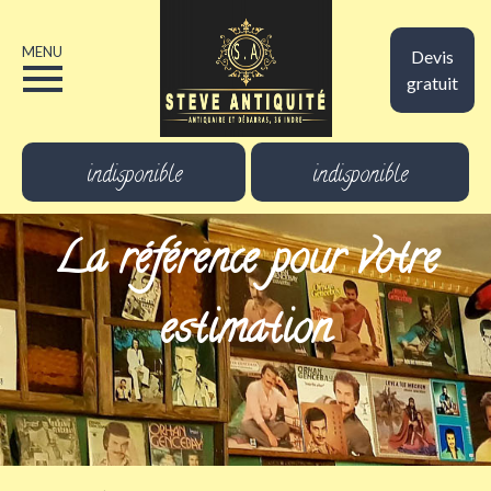
MENU
Devis
gratuit
indisponible
indisponible
La référence pour votre
estimation