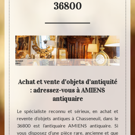
36800
uaire
Achat et vente d’objets d’antiquité
Po
nce
: adressez-vous à AMIENS
antiquaire
ente et
Si vou
es, est
grenie
Le spécialiste reconnu et sérieux, en achat et
ue vous
parent
revente d’objets antiques à Chasseneuil, dans le
aleur,
vous p
36800 est l’antiquaire AMIENS antiquaire. Si
a votre
un ant
vous disposez d’une pièce rare, ancienne et que