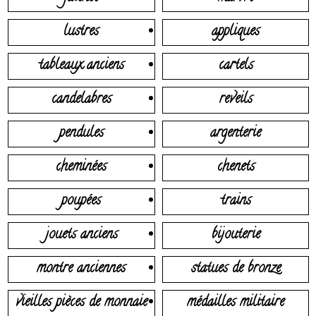
lustres
appliques
tableaux anciens
cartels
candelabres
reveils
pendules
argenterie
cheminées
chenets
poupées
trains
jouets anciens
bijouterie
montre anciennes
statues de bronze
vieilles pièces de monnaie
médailles militaire