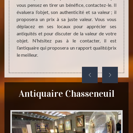
. Connu
évaluer
vous pensez en tirer un bénéfice, contactez-le. Il
rence à
et il 
évaluera l’objet, son authenticité et sa valeur ; il
anciens
restau
proposera un prix à sa juste valeur. Vous vous
ique à
antiqu
déplacez en ses locaux pour apprécier ses
ue vous
tels o
antiquités et pour discuter de la valeur de votre
juste v
objet. N’hésitez pas à le contacter, il est
l’antiquaire qui proposera un rapport qualité/prix
le meilleur.
Antiquaire Chasseneuil