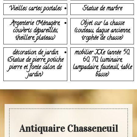
Vieilles cartes postales
Statue de marbre
Argenterie (Ménagère,
Objet sur la chasse
couverts dépareillés,
(couteau, dague ancienne,
theillere, plateau)
trophée de chasse)
décoration de jardin
mobilier XXe (année 50,
(Statue de pierre, potiche
60, 70, luminaire,
pierre et fonte salon de
lampadaire, fauteuil, table
jardin)
basse)
Antiquaire Chasseneuil