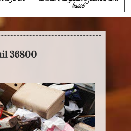
basse)
uil 36800