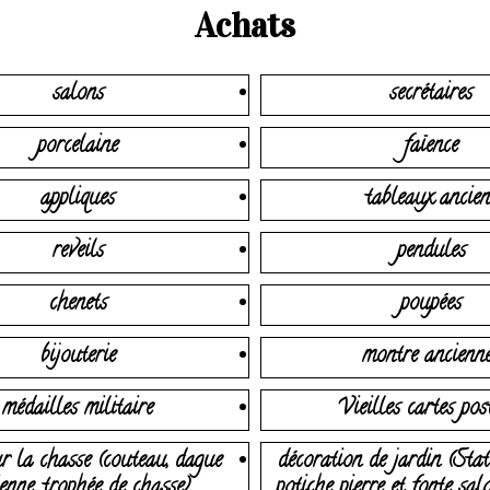
Achats
salons
secrétaires
porcelaine
faïence
appliques
tableaux ancien
reveils
pendules
chenets
poupées
bijouterie
montre ancienn
médailles militaire
Vieilles cartes pos
r la chasse (couteau, dague
décoration de jardin (Stat
enne, trophée de chasse)
potiche pierre et fonte sal