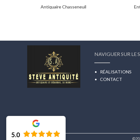
Antiquaire Chasseneuil
En
NAVIGUER SUR LE S
RÉALISATIONS
CONTACT
5.0
©20