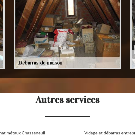
Autres services
hat métaux Chasseneuil
Vidage et débarras entrepr