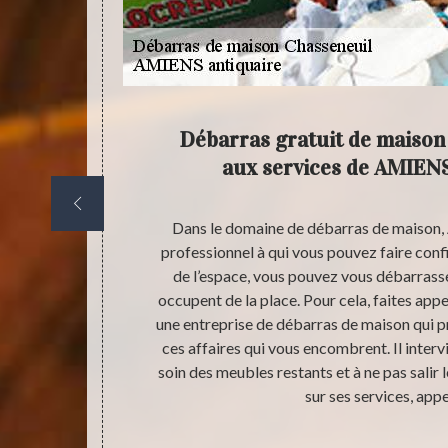
our le
Débarras gratuit de maison 
aux services de AMIENS
 est conseillé
Dans le domaine de débarras de maison,
tiles. Des
professionnel à qui vous pouvez faire conf
En effet une
de l’espace, vous pouvez vous débarrass
tes dans une
occupent de la place. Pour cela, faites app
uerrie pour ce
une entreprise de débarras de maison qui 
 en veillant à
ces affaires qui vous encombrent. Il inter
dans votre
soin des meubles restants et à ne pas salir 
vous en ses
sur ses services, appe