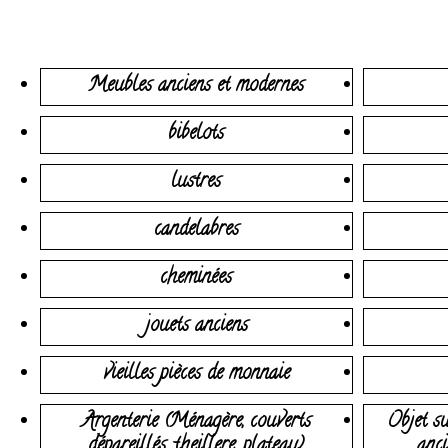
Meubles anciens et modernes
bibelots
lustres
candelabres
cheminées
jouets anciens
vieilles pièces de monnaie
Argenterie (Ménagère, couverts
Objet su
dépareillés, theillere, plateau)
anci