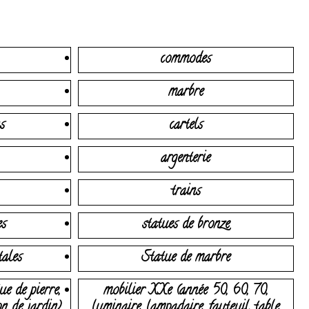
commodes
marbre
s
cartels
argenterie
trains
es
statues de bronze
tales
Statue de marbre
ue de pierre,
mobilier XXe (année 50, 60, 70,
on de jardin)
luminaire, lampadaire, fauteuil, table