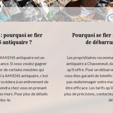
: pourquoi se fier
Pourquoi se fier 
 antiquaire ?
de débarra
 AMIENS antiquaire est un
Les propriétaires recomma
iance. Si vous voulez gagner
antiquaire à Chasseneuil, da
er de certains meubles qui
qu’il offre. Pour un débarra
el à AMIENS antiquaire, c’est
vous êtes garanti de bénéficie
procédera à un enlèvement de
pas endommager votre maiso
viendra chez vous en prenant
être efficace. Les tarifs qu’
les murs. Pour plus de détails
plus de précisions, contacte
lez-le.
dé