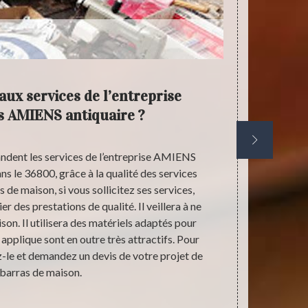
aux services de l’entreprise
Déba
s AMIENS antiquaire ?
anti
ndent les services de l’entreprise AMIENS
Les prestati
ns le 36800, grâce à la qualité des services
en matière d
s de maison, si vous sollicitez ses services,
maison qui of
r des prestations de qualité. Il veillera à ne
un projet d
n. Il utilisera des matériels adaptés pour
premier temps,
il applique sont en outre très attractifs. Pour
la récupéra
z-le et demandez un devis de votre projet de
veillera à n
barras de maison.
Confiez –lui 