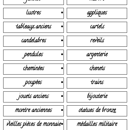
lustres
appliques
tableaux anciens
cartels
candelabres
reveils
pendules
argenterie
cheminées
chenets
poupées
trains
jouets anciens
bijouterie
montre anciennes
statues de bronze
vieilles pièces de monnaie
médailles militaire