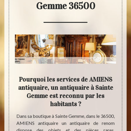
Gemme 36500
ces
Pourquoi les services de AMIENS
Obje
e de
antiquaire, un antiquaire à Sainte
ire
Gemme est reconnu par les
Un ant
habitants ?
d’obje
 pouvez
compét
iquaire
Dans sa boutique à Sainte Gemme, dans le 36500,
donne
e pièce
AMIENS antiquaire un antiquaire de renom
person
rès son
dispose des objets et des pièces rares,