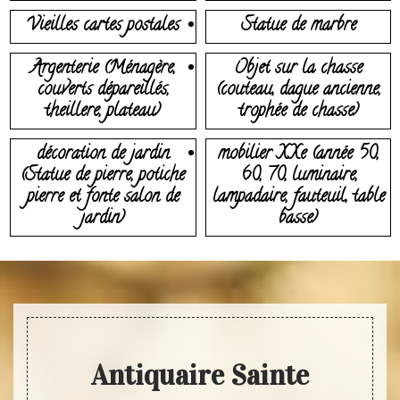
Vieilles cartes postales
Statue de marbre
Argenterie (Ménagère,
Objet sur la chasse
couverts dépareillés,
(couteau, dague ancienne,
theillere, plateau)
trophée de chasse)
décoration de jardin
mobilier XXe (année 50,
(Statue de pierre, potiche
60, 70, luminaire,
pierre et fonte salon de
lampadaire, fauteuil, table
jardin)
basse)
Antiquaire Sainte