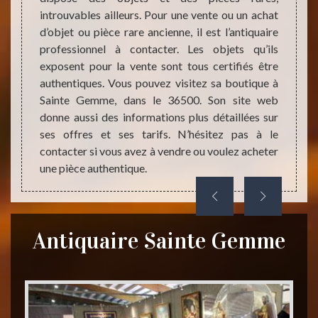
mais 
 et ses
introuvables ailleurs. Pour une vente ou un achat
antiqu
er pour
d’objet ou pièce rare ancienne, il est l’antiquaire
vendre 
 rares,
professionnel à contacter. Les objets qu’ils
Gemme
 AMIENS
exposent pour la vente sont tous certifiés être
l’anti
rmet de
authentiques. Vous pouvez visitez sa boutique à
pièces
e. Vous
Sainte Gemme, dans le 36500. Son site web
par la 
 puisse
donne aussi des informations plus détaillées sur
ne fois
ses offres et ses tarifs. N’hésitez pas à le
contacter si vous avez à vendre ou voulez acheter
une pièce authentique.
Antiquaire Sainte Gemme