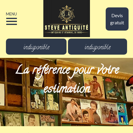
MENU
Devis
gratuit
indisponible
indisponible
La référence pour votre
estimation