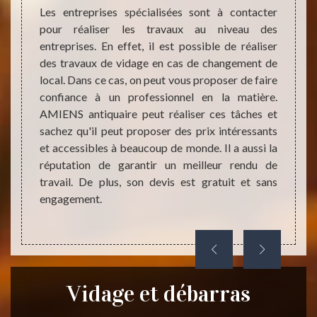
Les entreprises spécialisées sont à contacter
Les dé
pour réaliser les travaux au niveau des
entrep
s sont
entreprises. En effet, il est possible de réaliser
société
ible de
des travaux de vidage en cas de changement de
sépare
t à un
local. Dans ce cas, on peut vous proposer de faire
de fair
iquaire
confiance à un professionnel en la matière.
conta
oubliez
AMIENS antiquaire peut réaliser ces tâches et
conséq
nus. Si
sachez qu'il peut proposer des prix intéressants
à AMI
ne faut
et accessibles à beaucoup de monde. Il a aussi la
Sainte
ez qu'il
réputation de garantir un meilleur rendu de
matièr
nts et
travail. De plus, son devis est gratuit et sans
effica
rminer,
engagement.
et sans
Vidage et débarras