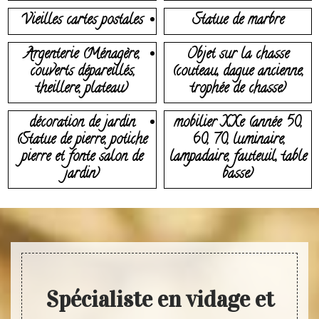
Vieilles cartes postales
Statue de marbre
Argenterie (Ménagère,
Objet sur la chasse
couverts dépareillés,
(couteau, dague ancienne,
theillere, plateau)
trophée de chasse)
décoration de jardin
mobilier XXe (année 50,
(Statue de pierre, potiche
60, 70, luminaire,
pierre et fonte salon de
lampadaire, fauteuil, table
jardin)
basse)
Spécialiste en vidage et