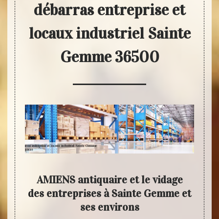
débarras entreprise et
locaux industriel Sainte
Gemme 36500
s
AMIENS antiquaire et le vidage
Le
idage
des entreprises à Sainte Gemme et
entr
me et
ses environs