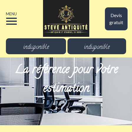
MENU
Devis
gratuit
indisponible
indisponible
La référence pour votre
estimation