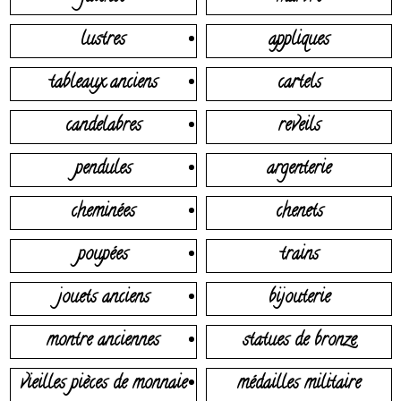
lustres
appliques
tableaux anciens
cartels
candelabres
reveils
pendules
argenterie
cheminées
chenets
poupées
trains
jouets anciens
bijouterie
montre anciennes
statues de bronze
vieilles pièces de monnaie
médailles militaire