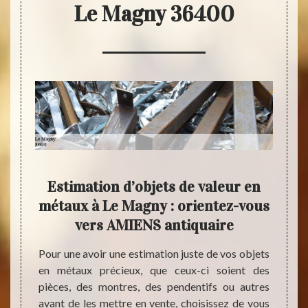
Le Magny 36400
s
Estimation d’objets de valeur en
AMIE
-vous
métaux à Le Magny : orientez-vous
qui 
 à Le
vers AMIENS antiquaire
Pour une avoir une estimation juste de vos objets
Que vo
en métaux précieux, que ceux-ci soient des
des mé
dre des
pièces, des montres, des pendentifs ou autres
liquid
 et ses
avant de les mettre en vente, choisissez de vous
AMIENS
é de se