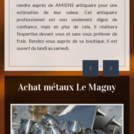
rendre auprès de AMIENS antiquaire pour une
profes
AMIENS
estimation de leur valeur. Cet antiquaire
bien a
matière
professionnel est non seulement digne de
partic
il vous
confiance, mais en plus de cela, il réalisera
du ma
vez lui
l’expertise devant vous et sans vous prélever de
monta
autres.
frais. Rendez-vous auprès de sa boutique. Il est
pendan
appeler
ouvert du lundi au samedi.
vous. L
amedi.
Achat métaux Le Magny