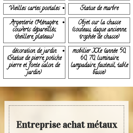
Vieilles cartes postales
Statue de marbre
Argenterie (Ménagère,
Objet sur la chasse
couverts dépareillés,
(couteau, dague ancienne,
theillere, plateau)
trophée de chasse)
décoration de jardin
mobilier XXe (année 50,
(Statue de pierre, potiche
60, 70, luminaire,
pierre et fonte salon de
lampadaire, fauteuil, table
jardin)
basse)
Entreprise achat métaux