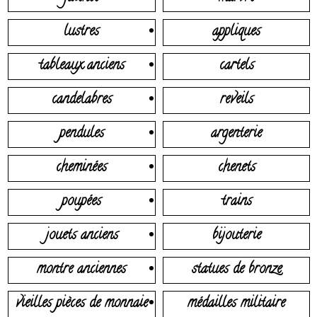
lustres
appliques
tableaux anciens
cartels
candelabres
reveils
pendules
argenterie
cheminées
chenets
poupées
trains
jouets anciens
bijouterie
montre anciennes
statues de bronze
vieilles pièces de monnaie
médailles militaire