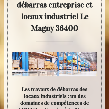
débarras entreprise et
locaux industriel Le
Magny 36400
es
Les travaux de débarras des
L
ny et
locaux industriels : un des
a
domaines de compétences de
déb