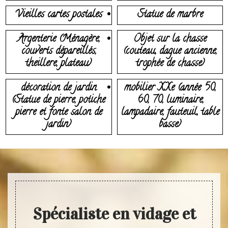
Vieilles cartes postales
Statue de marbre
Argenterie (Ménagère,
Objet sur la chasse
couverts dépareillés,
(couteau, dague ancienne,
theillere, plateau)
trophée de chasse)
décoration de jardin
mobilier XXe (année 50,
(Statue de pierre, potiche
60, 70, luminaire,
pierre et fonte salon de
lampadaire, fauteuil, table
jardin)
basse)
Spécialiste en vidage et