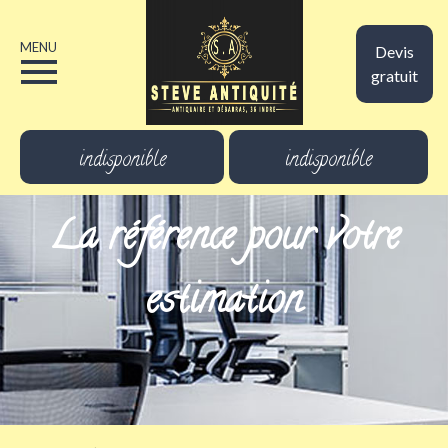
MENU
Devis
gratuit
indisponible
indisponible
La référence pour votre
estimation