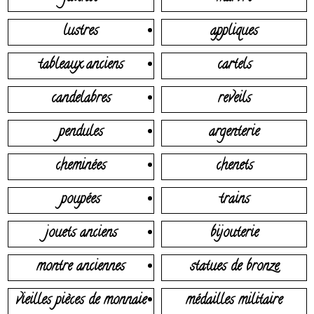
lustres
appliques
tableaux anciens
cartels
candelabres
reveils
pendules
argenterie
cheminées
chenets
poupées
trains
jouets anciens
bijouterie
montre anciennes
statues de bronze
vieilles pièces de monnaie
médailles militaire