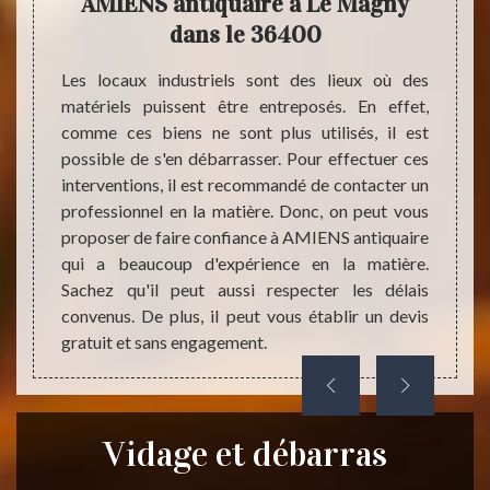
AMIENS antiquaire à Le Magny
Le
es sont
dans le 36400
e pour
 il faut
Les locaux industriels sont des lieux où des
Les dé
hes qui
matériels puissent être entreposés. En effet,
faire 
 il est
comme ces biens ne sont plus utilisés, il est
En eff
s en la
possible de s'en débarrasser. Pour effectuer ces
AMIENS
e faire
interventions, il est recommandé de contacter un
d'un m
eaucoup
professionnel en la matière. Donc, on peut vous
respec
utiliser
proposer de faire confiance à AMIENS antiquaire
voulez
a qu'il
qui a beaucoup d'expérience en la matière.
téléph
Sachez qu'il peut aussi respecter les délais
règles
convenus. De plus, il peut vous établir un devis
gratuit et sans engagement.
Vidage et débarras